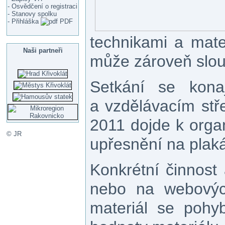
- Osvědčení o registraci
- Stanovy spolku
- Přihláška
PDF
technikami a mater
Naši partneři
může zároveň slouž
Setkání se kona
a vzdělávacím stř
2011 dojde k orga
© JR
upřesnění na plak
Konkrétní činnost
nebo na webových
materiál se pohy