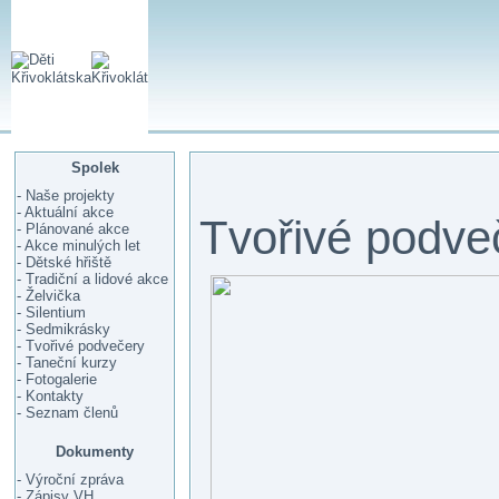
Spolek
- Naše projekty
- Aktuální akce
Tvořivé podve
- Plánované akce
- Akce minulých let
- Dětské hřiště
- Tradiční a lidové akce
- Želvička
- Silentium
- Sedmikrásky
- Tvořivé podvečery
- Taneční kurzy
- Fotogalerie
- Kontakty
- Seznam členů
Dokumenty
- Výroční zpráva
- Zápisy VH