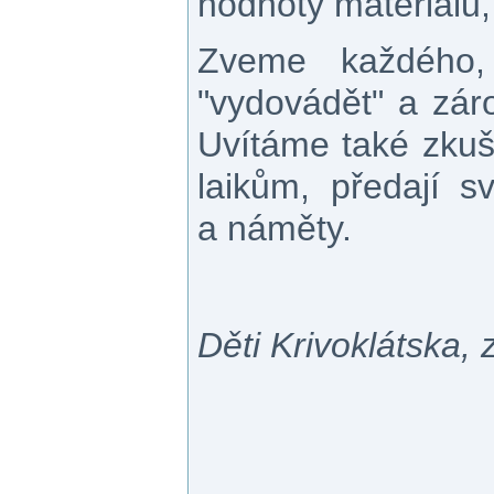
hodnoty materiálu,
Zveme každého,
"vydovádět" a zár
Uvítáme také zkuše
laikům, předají 
a náměty.
Děti Krivoklátska, z